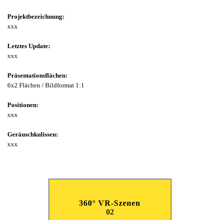
Projektbezeichnung:
xxx
Letztes Update:
xxx
Präsentationsflächen:
6x2 Flächen / Bildformat 1:1
Positionen:
xxx
Geräuschkulissen:
xxx
360° VR-Szenen
02